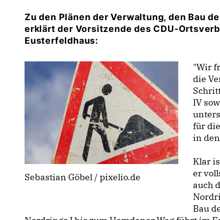
Zu den Plänen der Verwaltung, den Bau de
erklärt der Vorsitzende des CDU-Ortsver
Eusterfeldhaus:
"Wir f
die Ve
Schrit
IV sow
unters
für di
in den
Klar i
er vol
Sebastian Göbel / pixelio.de
auch d
Nordri
Bau de