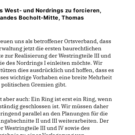
s West- und Nordrings zu forcieren,
bandes Bocholt-Mitte, Thomas
reuen uns als betroffener Ortsverband, dass
rwaltung jetzt die ersten baurechtlichen
te zur Realisierung der Westringteile III und
ie des Nordrings I einleiten möchte. Wir
tützen dies ausdrücklich und hoffen, dass es
eses wichtige Vorhaben eine breite Mehrheit
 politischen Gremien gibt.
st aber auch: Ein Ring ist erst ein Ring, wenn
lständig geschlossen ist. Wir müssen daher
ringend parallel an den Planungen für die
ngabschnitte II und III weiterarbeiten. Der
r Westringteile III und IV sowie des