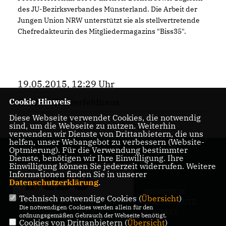
des JU-Bezirksverbandes Münsterland. Die Arbeit der
Jungen Union NRW unterstützt sie als stellvertretende
Chefredakteurin des Mitgliedermagazins "Biss35".
19.05.2015, 12:29 Uhr
Thomas Eusterfeldhaus
Cookie Hinweis
Diese Webseite verwendet Cookies, die notwendig
sind, um die Webseite zu nutzen. Weiterhin
verwenden wir Dienste von Drittanbietern, die uns
helfen, unser Webangebot zu verbessern (Website-
Optmierung). Für die Verwendung bestimmter
Dienste, benötigen wir Ihre Einwilligung. Ihre
Einwilligung können Sie jederzeit widerrufen. Weitere
Informationen finden Sie in unserer
Datenschutzerklärung
.
IMPRESSUM
Technisch notwendige Cookies (
Übersicht
)
DATENSCHUTZ
Die notwendigen Cookies werden allein für den
KONTAKT
ordnungsgemäßen Gebrauch der Webseite benötigt.
Cookies von Drittanbietern (
Übersicht
)